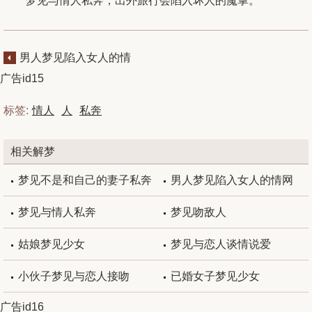
梦见与情人私奔，出外旅行会陷入坏人的魔掌。
男人梦见陷入女人的情
网
广告id15
标签:
情人
人
私奔
相关解梦
梦见不是和自己的妻子私奔
男人梦见陷入女人的情网
梦见与情人私奔
梦见吻敌人
姑娘梦见少女
梦见与恋人谈情说爱
小伙子梦见与恋人接吻
已婚女子梦见少女
广告id16