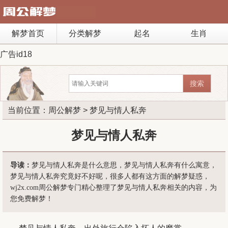
解梦首页
分类解梦
起名
生肖
广告id18
当前位置：
周公解梦
> 梦见与情人私奔
梦见与情人私奔
导读：
梦见与情人私奔是什么意思，梦见与情人私奔有什么寓意，
梦见与情人私奔究竟好不好呢，很多人都有这方面的解梦疑惑，
wj2x.com周公解梦专门精心整理了梦见与情人私奔相关的内容，为
您免费解梦！