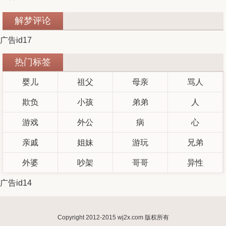
解梦评论
广告id17
热门标签
婴儿
祖父
母亲
骂人
欺负
小孩
弟弟
人
游戏
外公
病
心
亲戚
姐妹
游玩
兄弟
外婆
吵架
哥哥
异性
广告id14
Copyright 2012-2015 wj2x.com 版权所有