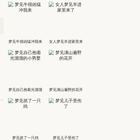
梦见牛很凶猛冲我来
女人梦见羊进家里来
了
梦见自己抱着光溜溜
梦见满山遍野的花开
的小男婴
梦见抓了一只鸡
梦见儿子受伤了