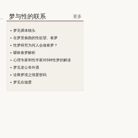
梦与性的联系
更多
梦见裸体镜头
在梦里偷跑的性欲望、春梦
性梦研究为何人会做春梦？
暧昧春梦解析
心理专家和性学家对8种性梦的解读
梦见老公有外遇
诠释梦境之情爱密码
梦见在做爱