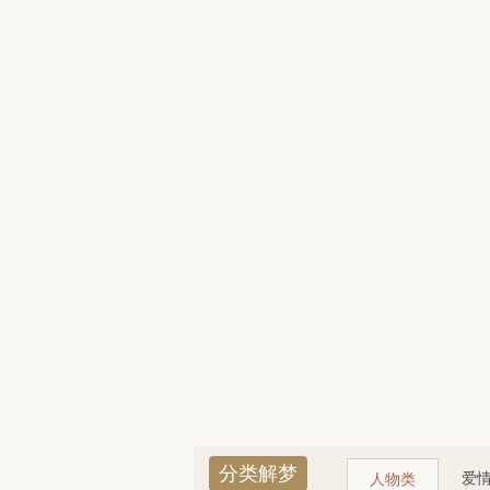
分类解梦
爱
人物类