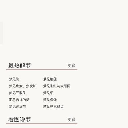
最热解梦
更多
梦见熊
梦见榴莲
梦见焦炭、焦炭炉
梦见彩虹与太阳同
梦见三股叉
时出现
梦见锁
汇总吉祥的梦
梦见偶像
梦见豌豆苗
梦见芝麻糕点
看图说梦
更多