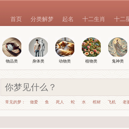
首页
分类解梦
起名
十二生肖
十二
物品类
身体类
动物类
植物类
鬼神类
常见的梦：
做爱
鱼
死人
蛇
水
棺材
飞机
老