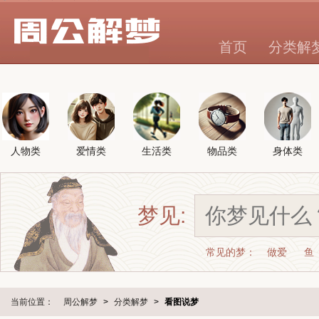
首页
分类解
人物类
爱情类
生活类
物品类
身体类
梦见:
常见的梦：
做爱
鱼
当前位置：
周公解梦
>
分类解梦
>
看图说梦