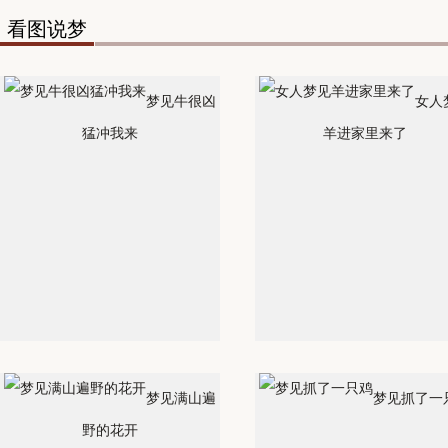
看图说梦
梦见牛很凶
女人
猛冲我来
羊进家里来了
梦见满山遍
梦见抓了一
野的花开