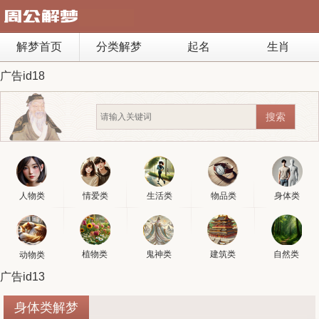
解梦首页
分类解梦
起名
生肖
广告id18
人物类
情爱类
生活类
物品类
身体类
植物类
鬼神类
建筑类
自然类
动物类
广告id13
身体类解梦