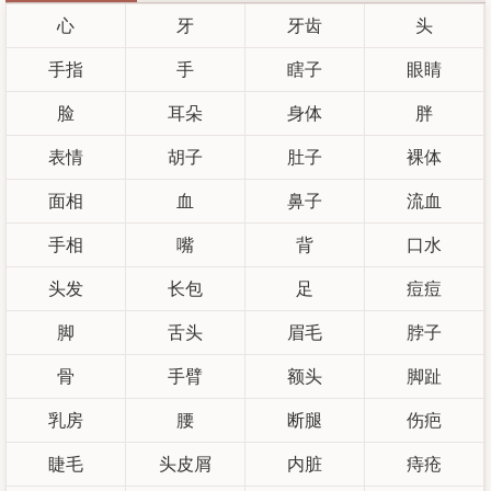
心
牙
牙齿
头
手指
手
瞎子
眼睛
脸
耳朵
身体
胖
表情
胡子
肚子
裸体
面相
血
鼻子
流血
手相
嘴
背
口水
头发
长包
足
痘痘
脚
舌头
眉毛
脖子
骨
手臂
额头
脚趾
乳房
腰
断腿
伤疤
睫毛
头皮屑
内脏
痔疮