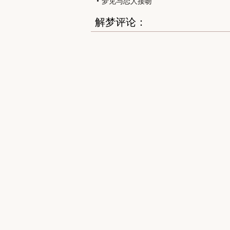
梦见与恋人接吻
解梦评论：