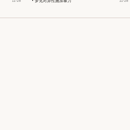
梦见对异性施加暴力
11-28
11-28