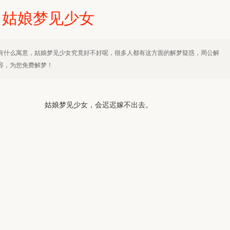
姑娘梦见少女
有什么寓意，姑娘梦见少女究竟好不好呢，很多人都有这方面的解梦疑惑，周公解
容，为您免费解梦！
姑娘梦见少女，会迟迟嫁不出去。