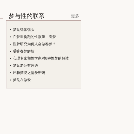
梦与性的联系
更多
梦见裸体镜头
在梦里偷跑的性欲望、春梦
性梦研究为何人会做春梦？
暧昧春梦解析
心理专家和性学家对8种性梦的解读
梦见老公有外遇
诠释梦境之情爱密码
梦见在做爱