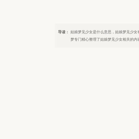
导读：
姑娘梦见少女是什么意思，姑娘梦见少女
梦专门精心整理了姑娘梦见少女相关的内