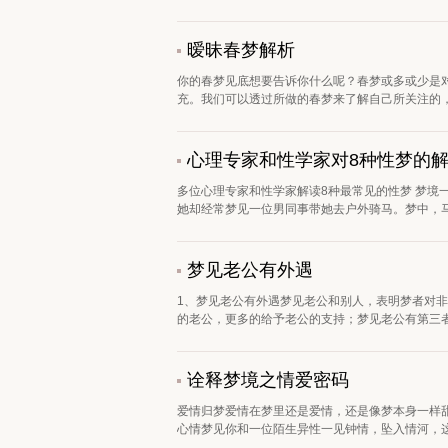
暧昧春梦解析
你的春梦见底想要告诉你什么呢？春梦或多或少是
充。我们可以透过所做的春梦来了解自己所关注的，
心理专家和性学家对8种性梦的
多位心理专家和性学家解读8种最常见的性梦 梦境
她却经常梦见一位男同事带她去户外骑马。梦中，马鞍
梦见老公有外遇
1、梦见老公有外遇梦见老公和别人，表明梦者对
的老公，更多的给予老公的支持；梦见老公有第三者
诠释梦境之情爱密码
爱情归梦爱情在梦里还是爱情，还是像梦本身一样甜
心情梦见你和一位陌生异性一见钟情，坠入情河，这个