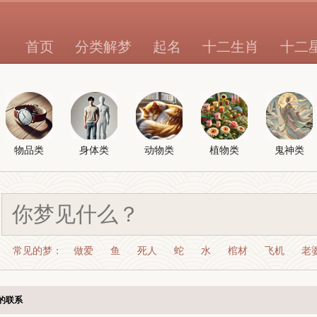
首页
分类解梦
起名
十二生肖
十二
物品类
身体类
动物类
植物类
鬼神类
常见的梦：
做爱
鱼
死人
蛇
水
棺材
飞机
老
的联系