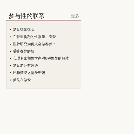
梦与性的联系
更多
示
梦见裸体镜头
在梦里偷跑的性欲望、春梦
性梦研究为何人会做春梦？
暧昧春梦解析
有
心理专家和性学家对8种性梦的解读
梦见老公有外遇
诠释梦境之情爱密码
梦见在做爱