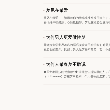
梦见在做爱
梦见在做爱——预示着你的情感或性欲被压抑住了
着你身体很健康，心情也很好。梦见在做爱会感觉很不
为何男人更爱做性梦
曼德姆大学世界著名的睡眠实验室的科学家们对男
着显著的差异。比如，男人做梦基本是老一套，不是性
为何人做春梦不敢说
◆圣女泰丽莎的“色情梦”◆ 道德意识越浓厚的人
（St.Theresa）曾在梦中看到一个天使朝她走来，