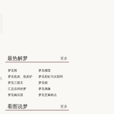
的
最热解梦
更多
梦见熊
梦见榴莲
梦见焦炭、焦炭炉
梦见彩虹与太阳同
己
梦见三股叉
时出现
梦见锁
汇总吉祥的梦
梦见偶像
梦见豌豆苗
梦见芝麻糕点
看图说梦
更多