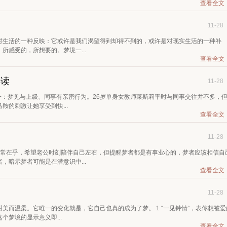
查看全文
11-28
对生活的一种反映：它或许是我们渴望得到却得不到的，或许是对现实生活的一种补
所感受的，所想要的。梦境一...
查看全文
解读
11-28
一：梦见与上级、同事有亲密行为。26岁单身女教师莱斯莉平时与同事交往并不多，
的刺激让她享受到快...
查看全文
11-28
非常在乎，希望老公时刻陪伴自己左右，但提醒梦者都是有事业心的，梦者应该相信自
，暗示梦者可能是在潜意识中...
查看全文
11-28
美而温柔。它唯一的变化就是，它自己也真的成为了梦。 1 “一见钟情”，表你想被爱
梦境的显示意义即...
查看全文