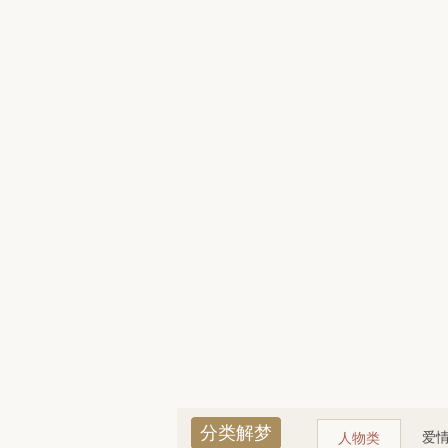
分类解梦
爱
人物类