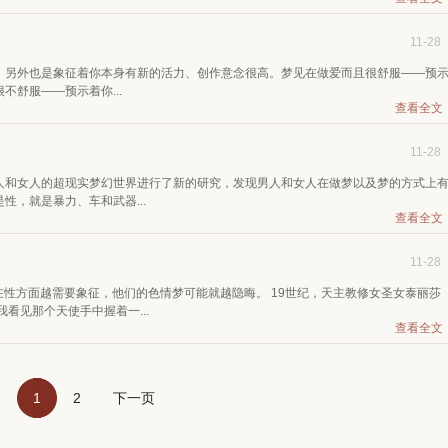
11-28
，另外也是象征着你本身有新的活力、创作意念很高。梦见在做爱而且很舒服——预
舒服——预示着你...
查看全文
11-28
人和女人的超现实梦幻世界进行了新的研究，发现男人和女人在做梦以及梦的方式上
，就是暴力、车和武器...
查看全文
11-28
，在性方面越需要象征，他们的色情梦可能就越隐晦。 19世纪，天主教修女圣女泰丽莎
“我看见那个天使手中握着一...
查看全文
1
2
下一页