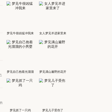
梦见牛很凶猛冲我来
女人梦见羊进家里来
了
但
梦见自己抱着光溜溜
梦见满山遍野的花开
己
的小男婴
的
梦见抓了一只鸡
梦见儿子受伤了