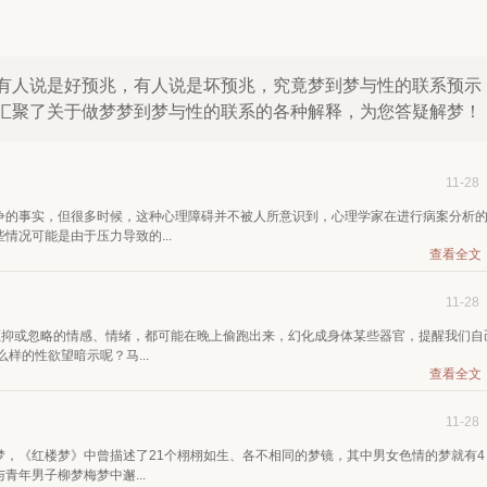
有人说是好预兆，有人说是坏预兆，究竟梦到梦与性的联系预示
汇聚了关于做梦梦到梦与性的联系的各种解释，为您答疑解梦！
11-28
争的事实，但很多时候，这种心理障碍并不被人所意识到，心理学家在进行病案分析
况可能是由于压力导致的...
查看全文
11-28
压抑或忽略的情感、情绪，都可能在晚上偷跑出来，幻化成身体某些器官，提醒我们自
样的性欲望暗示呢？马...
查看全文
11-28
，《红楼梦》中曾描述了21个栩栩如生、各不相同的梦镜，其中男女色情的梦就有4
年男子柳梦梅梦中邂...