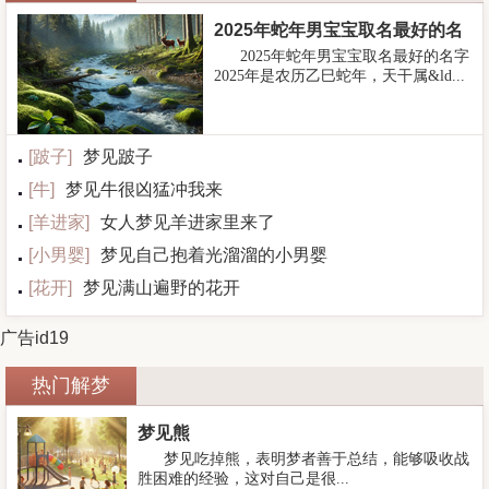
2025年蛇年男宝宝取名最好的名
2025年蛇年男宝宝取名最好的名字
字
2025年是农历乙巳蛇年，天干属&ld...
[
跛子
]
梦见跛子
[
牛
]
梦见牛很凶猛冲我来
[
羊进家
]
女人梦见羊进家里来了
[
小男婴
]
梦见自己抱着光溜溜的小男婴
[
花开
]
梦见满山遍野的花开
广告id19
热门解梦
梦见熊
梦见吃掉熊，表明梦者善于总结，能够吸收战
胜困难的经验，这对自己是很...