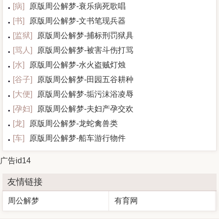
[
病
]
原版周公解梦-衰乐病死歌唱
[
书
]
原版周公解梦-文书笔现兵器
[
监狱
]
原版周公解梦-捕标刑罚狱具
[
骂人
]
原版周公解梦-被害斗伤打骂
[
水
]
原版周公解梦-水火盗贼灯烛
[
谷子
]
原版周公解梦-田园五谷耕种
[
大便
]
原版周公解梦-垢污沫浴凌辱
[
孕妇
]
原版周公解梦-夫妇产孕交欢
[
龙
]
原版周公解梦-龙蛇禽兽类
[
车
]
原版周公解梦-船车游行物件
广告id14
友情链接
周公解梦
有育网