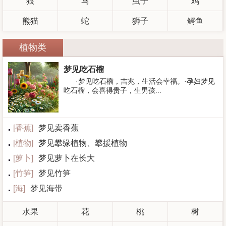
狼
马
虫子
鸡
熊猫
蛇
狮子
鳄鱼
植物类
梦见吃石榴
·梦见吃石榴，吉兆，生活会幸福。·孕妇梦见
吃石榴，会喜得贵子，生男孩...
[
香蕉
]
梦见卖香蕉
[
植物
]
梦见攀缘植物、攀援植物
[
萝卜
]
梦见萝卜在长大
[
竹笋
]
梦见竹笋
[
海
]
梦见海带
水果
花
桃
树