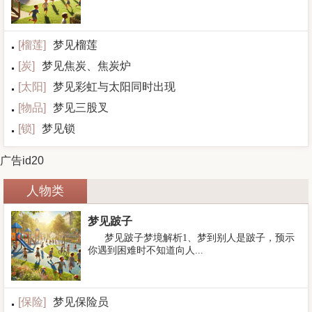
[
榴莲
]
梦见榴莲
[
炭
]
梦见焦炭、焦炭炉
[
太阳
]
梦见彩虹与太阳同时出现
[
物品
]
梦见三股叉
[
锁
]
梦见锁
广告id20
人物类
梦见跛子
梦见跛子梦境解析1、梦到别人是跛子，预示
你遇到困难时不知道向人...
[
保险
]
梦见保险员