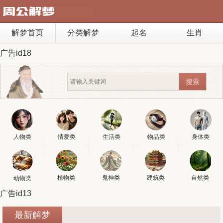
解梦首页
分类解梦
起名
生肖
广告id18
人物类
情爱类
生活类
物品类
身体类
植物类
鬼神类
建筑类
自然类
动物类
广告id13
最新解梦