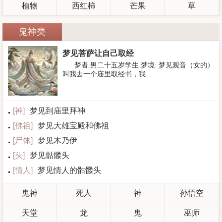
植物
西红柿
芒果
草
鬼神类
梦见菩萨让自己取经
梦者:男二十五岁学生 梦境: 梦见观音（女的）
叫我去一个庙里取经书，我...
[
神
]
梦见到庙里拜神
[
佛祖
]
梦见大雄宝殿和佛祖
[
尸体
]
梦见木乃伊
[
头
]
梦见骷髅头
[
情人
]
梦见情人的骷髅头
鬼神
死人
神
孙悟空
天堂
龙
鬼
巫师