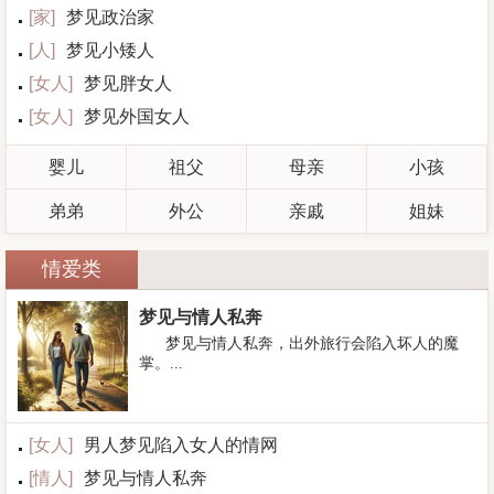
[
家
]
梦见政治家
[
人
]
梦见小矮人
[
女人
]
梦见胖女人
[
女人
]
梦见外国女人
婴儿
祖父
母亲
小孩
弟弟
外公
亲戚
姐妹
情爱类
梦见与情人私奔
梦见与情人私奔，出外旅行会陷入坏人的魔
掌。...
[
女人
]
男人梦见陷入女人的情网
[
情人
]
梦见与情人私奔