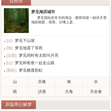
自然类
梦见海滨城市
梦见我站在冬天的海边，眼前却是一副冰天雪
地的画面，很美。沙滩上是...
[
山
]
梦见下山坡
[
地
]
梦见地震了等死
[
太阳
]
梦见同时有太阳与月亮
[
山
]
梦见和爸爸一起走山路
[
彩虹
]
梦见横渡彩虹
山
灾难
海
水
雨
沙漠
大海
月全食
原版周公解梦