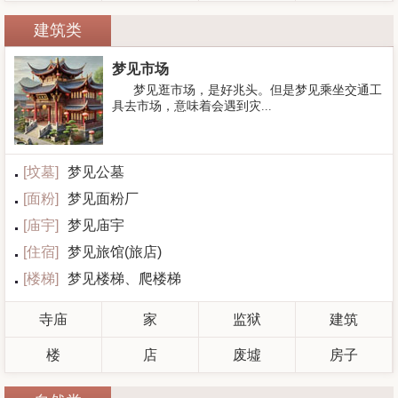
建筑类
梦见市场
梦见逛市场，是好兆头。但是梦见乘坐交通工
具去市场，意味着会遇到灾...
[
坟墓
]
梦见公墓
[
面粉
]
梦见面粉厂
[
庙宇
]
梦见庙宇
[
住宿
]
梦见旅馆(旅店)
[
楼梯
]
梦见楼梯、爬楼梯
寺庙
家
监狱
建筑
楼
店
废墟
房子