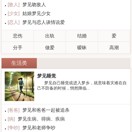
[
敌人
]
梦见吻敌人
[
少女
]
姑娘梦见少女
[
恋人
]
梦见与恋人谈情说爱
悲伤
出轨
结婚
爱
分手
做爱
暧昧
高潮
生活类
梦见睡觉
梦见自己睡觉或进入梦乡，就意味着灾难在自
己不防备的时候，悄然降临...
[
爸爸
]
梦见和爸爸一起被追杀
[
病
]
梦见生病、得病、疾病
[
争吵
]
梦见和老师争吵