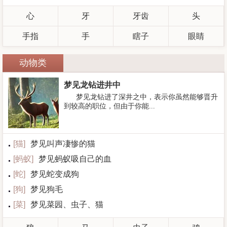
心
牙
牙齿
头
手指
手
瞎子
眼睛
动物类
梦见龙钻进井中
梦见龙钻进了深井之中，表示你虽然能够晋升
到较高的职位，但由于你能...
[
猫
]
梦见叫声凄惨的猫
[
蚂蚁
]
梦见蚂蚁吸自己的血
[
蛇
]
梦见蛇变成狗
[
狗
]
梦见狗毛
[
菜
]
梦见菜园、虫子、猫