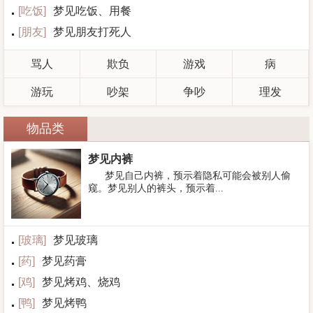
[
吃饭
]
梦见吃饭、用餐
[
朋友
]
梦见朋友打死人
骂人
欺负
游戏
病
游玩
吵架
争吵
理发
物品类
梦见内裤
梦见自己内裤，预示着隐私可能会被别人偷
窥。梦见别人的裤头，预示着...
[
玻璃
]
梦见玻璃
[
药
]
梦见药膏
[
鸡
]
梦见烤鸡、烧鸡
[
鸭
]
梦见烤鸭