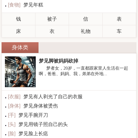
[
食物
]
梦见年糕
钱
被子
信
表
床
衣
礼物
车
身体类
梦见脚被妈妈砍掉
梦者女，20岁，一直都跟家里人生活在一起
啊，爸爸、妈妈、我，弟弟在外地...
[
衣服
]
梦见有人剥光了自己的衣服
[
身体
]
梦见身体被烫伤
[
手
]
梦见手腕开刀
[
头
]
梦见用镜子照自己的头
[
脸
]
梦见脸上长痣