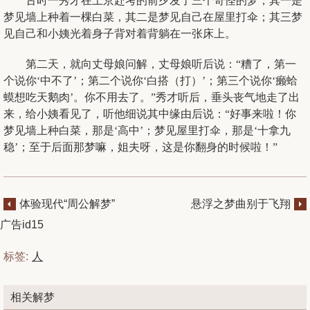
古时一秀才在上京赴考的前夕发了三个奇怪的梦，其一是
梦见墙上种着一棵白菜，其二是梦见自己在屋里打伞；其三梦
见自己和小姨光着身子背对着背躺在一张床上。
第二天，就向丈母娘问解，丈母娘听后说：“糟了，第一
个说你‘中不了’；第二个说你‘白搭（打）’；第三个说你‘癞蛤
蟆想吃天鹅肉’。你不用去了。”秀才听后，垂头丧气地走了出
来，给小姨看见了，听他细说其中缘由后说：“好事来啦！你
梦见墙上种白菜，那是‘高中’；梦见屋里打伞，那是‘十拿九
稳’；至于后面那梦嘛，姐夫呀，这是你翻身的时候啦！”
体验现代“周公解梦”
悬浮之梦曲别于飞翔
广告id15
标签:
人
相关解梦