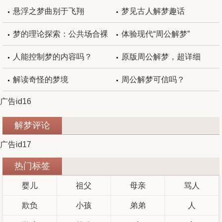
悬浮之梦曲别于飞翔
梦见古人解梦趣话
梦的理论探索：公共场合裸
体验现代“周公解梦”
体，双腿发软，被追跑不动三
人能控制梦的内容吗？
原版周公解梦，超详细
种梦的潜意
解读奇怪的梦境
周公解梦可信吗？
广告id16
解梦评论
广告id17
热门标签
婴儿
祖父
母亲
骂人
欺负
小孩
弟弟
人