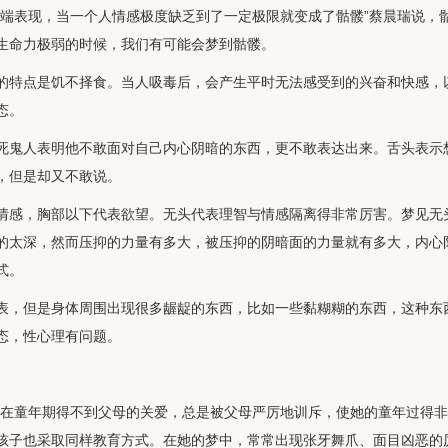
极端表现，当一个人情感极度缺乏到了一定极限就变成了骷髅”蔡晨瑞说，
生命力极弱的时候，我们有可能会梦到骷髅。
的特点是饥不择食。当人吸毒后，会产生平时无法感受到的兴奋和快感，
态。
死鬼人表明他不敢面对自己内心阴暗的东西，更不敢表达出来。舌头表示
，但是却又不敢说。
情感，胸部以下代表欲望。无头代表理智与情感隔离得非常厉害。梦见无
的太深，然而压抑的力量有多大，被压抑的阴暗面的力量就有多大，内心
式。
表，但是身体周围出现很多龌龊的东西，比如一些黏糊糊的东西，这种东
态，性心理有问题。
己在童年期得不到父母的关爱，总是被父母严厉地训斥，使她的童年过得非
孩子也采取同样教育方式。在她的梦中，常常出现张牙舞爪、面目凶恶的