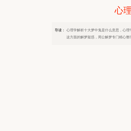
心
导读：
心理学解析十大梦中鬼是什么意思，心理
这方面的解梦疑惑，周公解梦专门精心整