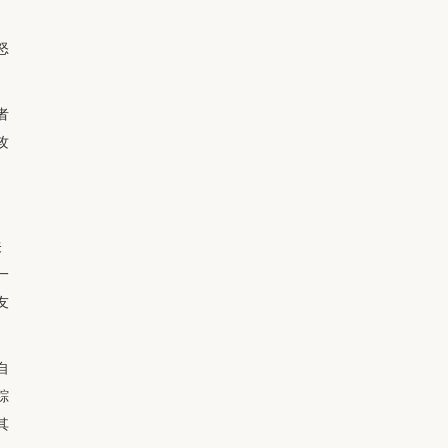
怒
者
攻
关
一
友
自
踪
其