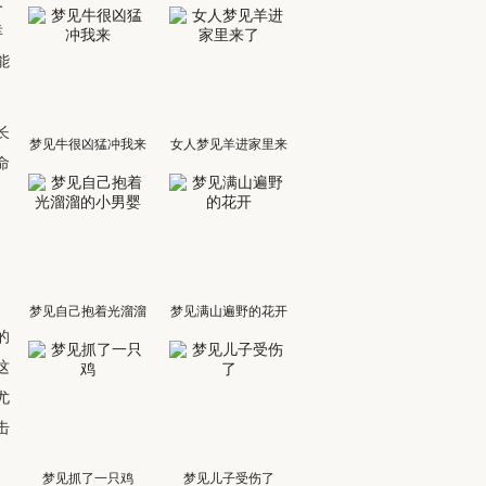
父
幸
能
长
梦见牛很凶猛冲我来
女人梦见羊进家里来
命
了
梦见自己抱着光溜溜
梦见满山遍野的花开
的
的小男婴
这
尤
击
梦见抓了一只鸡
梦见儿子受伤了