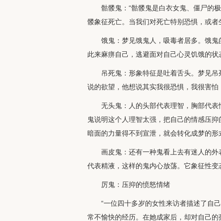
骷髅鬼：“骷髅鬼是白衣女鬼、僵尸的
髅象征死亡。当我们对死亡特别恐惧，或者
饿鬼：梦见饿鬼人，吸毒者居多。饿鬼
此来麻痹自己，逃避面对自己心灵饥饿的状
吊死鬼：形象特征是吐着舌头。梦见吊
说的欲望，他想说其实我很恐惧，我很害怕
无头鬼：人的头部代表理智，胸部代表
鬼说明这个人理智太强，把自己的情感压抑
暗面的力量得不到宣泄，就会转化成梦的形
画皮鬼：还有一种鬼看上去有迷人的外
代表精液，这样的鬼内心放荡。它象征性变
厉鬼：压抑的愤怒情绪
“一位四十多岁的女性来访者描述了自
常不愉快的经历。在她成家后，却对自己的