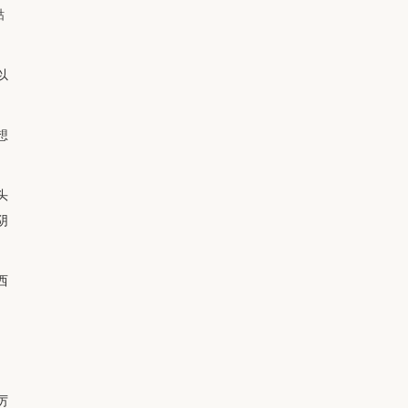
骷
以
想
头
阴
西
厉