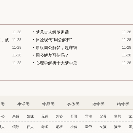
梦见古人解梦趣话
11-28
11-28
软，被
体验现代“周公解梦”
11-28
11-28
原版周公解梦，超详细
11-28
11-28
周公解梦可信吗？
11-28
11-28
心理学解析十大梦中鬼
11-28
11-28
情类
生活类
物品类
身体类
动物类
植物类
外公
亲戚
姐妹
兄弟
外婆
哥哥
异性
父母
舅舅
家
男人
领导
伟人
老师
老板
小偷
皇帝
女孩
孩子
亲