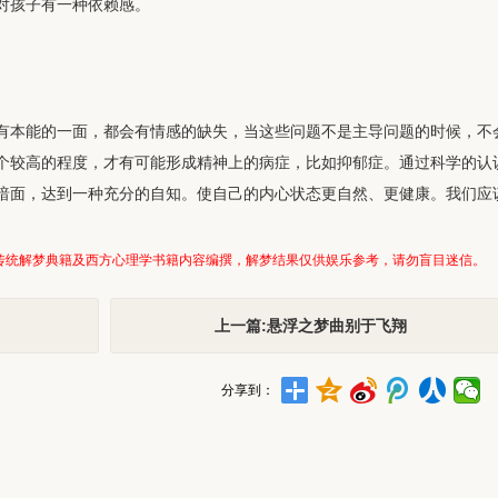
对孩子有一种依赖感。
有本能的一面，都会有情感的缺失，当这些问题不是主导问题的时候，不
个较高的程度，才有可能形成精神上的病症，比如抑郁症。通过科学的认
暗面，达到一种充分的自知。使自己的内心状态更自然、更健康。我们应
传统解梦典籍及西方心理学书籍内容编撰，解梦结果仅供娱乐参考，请勿盲目迷信。
上一篇:悬浮之梦曲别于飞翔
分享到：