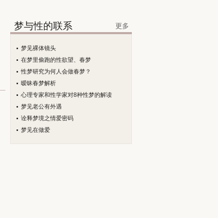
梦与性的联系
更多
梦见裸体镜头
在梦里偷跑的性欲望、春梦
性梦研究为何人会做春梦？
暧昧春梦解析
心理专家和性学家对8种性梦的解读
梦见老公有外遇
诠释梦境之情爱密码
梦见在做爱