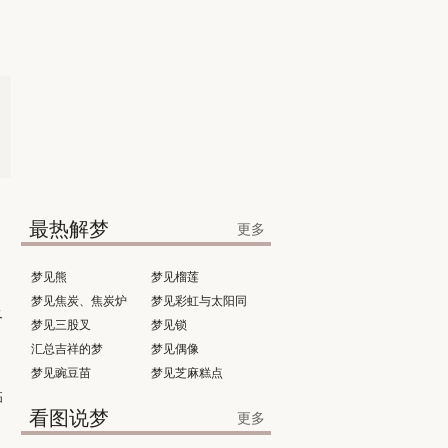
最热解梦
更多
梦见熊
梦见榴莲
梦见焦炭、焦炭炉
梦见彩虹与太阳同
及
梦见三股叉
时出现
梦见锁
汇总吉祥的梦
梦见偶像
梦见豌豆苗
梦见芝麻糕点
临
看图说梦
更多