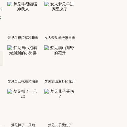
，
的
女
梦见牛很凶猛冲我来
女人梦见羊进家里来
了
梦见自己抱着光溜溜
梦见满山遍野的花开
的小男婴
梦见抓了一只鸡
梦见儿子受伤了