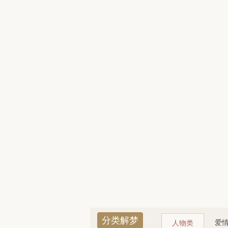
分类解梦
爱
人物类