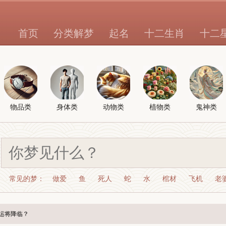
首页
分类解梦
起名
十二生肖
十二
物品类
身体类
动物类
植物类
鬼神类
常见的梦：
做爱
鱼
死人
蛇
水
棺材
飞机
老
运将降临？