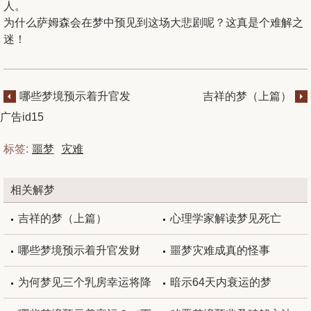
人。
为什么萨姆森会在梦中预见到这场大悲剧呢？这真是个难解之
迷！
哪些梦境预示着升官发
吉祥的梦（上篇）
财
广告id15
标签:
噩梦
灾难
相关解梦
吉祥的梦（上篇）
心理学家解读梦见死亡
哪些梦境预示着升官发财
噩梦灾难成真的怪事
为何梦见三个乳房幸运将降
暗示64天内衰运的梦