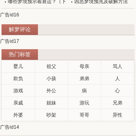
临？
哪些梦境预示着衰运？（下
凶恶梦境预兆及破解方法
广告id16
篇）
解梦评论
广告id17
热门标签
婴儿
祖父
母亲
骂人
欺负
小孩
弟弟
人
游戏
外公
病
心
亲戚
姐妹
游玩
兄弟
外婆
吵架
哥哥
异性
广告id14