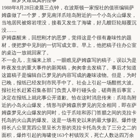
噩梦灾难成真的怪事
1988年8月28日凌晨三点钟，在波斯顿一家报社的值班编辑萨
姆森做了一个梦，梦见南洋爪哇岛附近的一个小岛火山爆发，
当地居民被熔岩埋没，接着又发生了海啸，好几艘巨轮颠覆沉
没……
萨姆森醒来，回想刚才的恶梦，觉得这是个很有趣味性的题
材，便把梦中见到的一切写成文章。早上，他把稿子往办公室
的桌边一放就回家了。
不一会儿，主编来上班，一眼瞧见萨姆森写的稿子，误以为是
昨夜发生的重大事件的新闻稿，匆匆拿去发稿了。事后才知道
这篇稿子是编辑自己梦见的内容写成的趣味读物。但是，为时
已晚，报纸已经发到市民手中了。社会上引起一场酣然大波。
报社社长赶紧召集各部门负责人举行碰头会，磋商善后事宜，
决定在报纸上就此事公开道歉。恰在这时消息传来：爪哇岛附
近的小岛火山爆发，情形与萨姆森所梦见的完全相同，即在萨
姆森梦见火山爆发的同时，位于爪哇和苏门答腊之间的克拉卡
托岛的火山真的爆发。这是一场有史以来的最大惨剧。爆炸使
得长八公里宽四公里呈长方形的克拉卡托岛失去了三分之二的
面积，爆炸引起的海啸使163个村镇毁灭，死亡人数达四万余