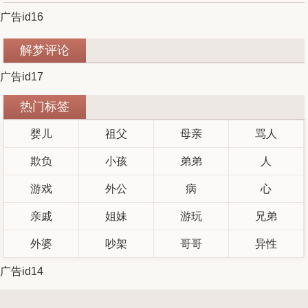
广告id16
解梦评论
广告id17
热门标签
婴儿
祖父
母亲
骂人
欺负
小孩
弟弟
人
游戏
外公
病
心
亲戚
姐妹
游玩
兄弟
外婆
吵架
哥哥
异性
广告id14