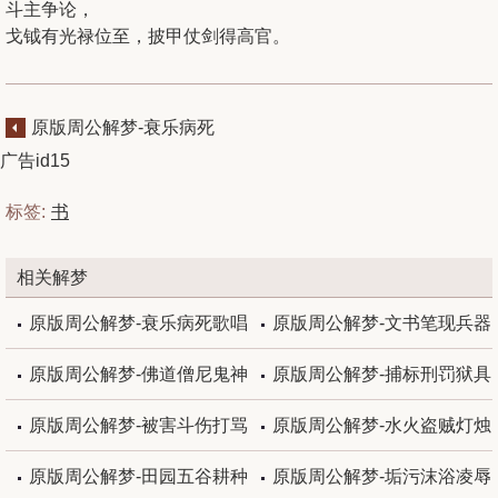
斗主争论，
戈钺有光禄位至，披甲仗剑得高官。
原版周公解梦-衰乐病死
歌唱
广告id15
标签:
书
相关解梦
原版周公解梦-衰乐病死歌唱
原版周公解梦-文书笔现兵器
原版周公解梦-佛道僧尼鬼神
原版周公解梦-捕标刑罚狱具
原版周公解梦-被害斗伤打骂
原版周公解梦-水火盗贼灯烛
原版周公解梦-田园五谷耕种
原版周公解梦-垢污沫浴凌辱