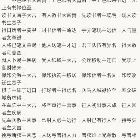
各色经书大富贵，五色纸者大益财，吞五色纸诗书进，几
上有书禄位至，
读书文写字大吉，有人教书大富贵，见读书者主聪明，观人读
书生贵子，
得日历者中黄甲，封书信者主通达，手弄笔现主远信，人与墨
者文章进，
人将已笔文章退；他人送笔主才进，君王队伍有异名，得大赦
者宅舍凶，
就人卜易主疾病，受人纸钱主大吉，公座移动主迁官，受职上
官财物来，
佩印公爵主大吉，佩印执笏主移居，佩印信者主名誉，印绶改
迁生贵子，
棋子主添丁进口，打球者主得虚名，兵马入城禄位至，率众破
城所求得，
在军阵中主大吉，将卒重行主喜事，征人初出事未成，征人回
者主疾病，
见军兵败主凶事，己射人必主远行，人射已有行人至，持弓矢
者主大吉，
挽弓断弦主凶恶，人送弓弩得人力，弩弦难上兄弟散，弓弩相