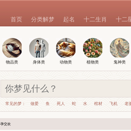
首页
分类解梦
起名
十二生肖
十二
物品类
身体类
动物类
植物类
鬼神类
常见的梦：
做爱
鱼
死人
蛇
水
棺材
飞机
老
产孕交欢