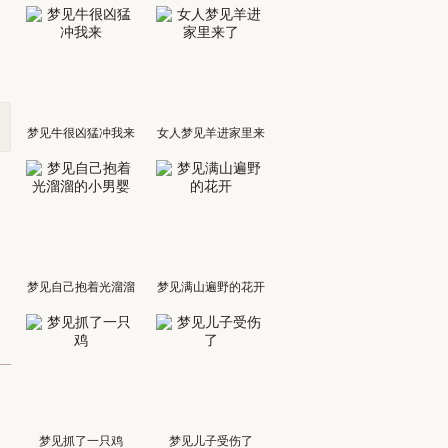
梦见牛很凶猛冲我来
女人梦见羊进家里来
了
梦见自己抱着光溜溜
梦见满山遍野的花开
的小男婴
梦见抓了一只鸡
梦见儿子受伤了