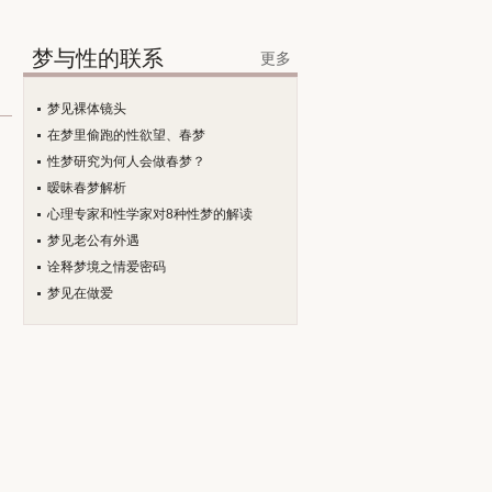
梦与性的联系
更多
梦见裸体镜头
在梦里偷跑的性欲望、春梦
性梦研究为何人会做春梦？
暧昧春梦解析
心理专家和性学家对8种性梦的解读
梦见老公有外遇
诠释梦境之情爱密码
梦见在做爱