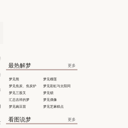
妻
最热解梦
更多
共
梦见熊
梦见榴莲
梦见焦炭、焦炭炉
梦见彩虹与太阳同
拜
梦见三股叉
时出现
梦见锁
汇总吉祥的梦
梦见偶像
阴
梦见豌豆苗
梦见芝麻糕点
看图说梦
更多
女