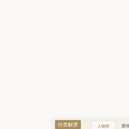
分类解梦
爱
人物类