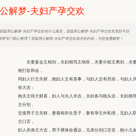
公解梦-夫妇产孕交欢
原版周公解梦-夫妇产孕交欢有什么寓意，原版周公解梦-夫妇产孕交欢究竟好不好
解梦专门精心整理了原版周公解梦-夫妇产孕交欢相关的内容，为您免费解梦！
夫妻宴会主相别，夫妇相骂主病疾，夫妻分钗主离别，夫
相打欲和会，
同妇人行主失财，抱妇人主有喜事，与妇人交有邪祟，与妇人
坐大吉；
抱夫主得大财喜，妇人与夫入水吉，夫妇各与梳头吉，夫妇相
主分别，
交接男子主失财，妻着锦衣生贵子，妻有孕主外私情，见妇人
主口舌，
妇人赤身主大吉，男子裸体命通达，兄弟分别口舌至，抱小儿