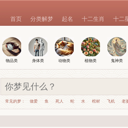
首页
分类解梦
起名
十二生肖
十二
物品类
身体类
动物类
植物类
鬼神类
常见的梦：
做爱
鱼
死人
蛇
水
棺材
飞机
老