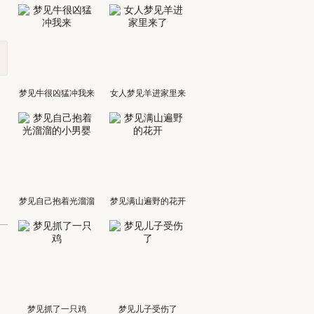
梦见牛很凶猛冲我来
女人梦见羊进家里来
了
梦见自己抱着光溜溜
梦见满山遍野的花开
的小男婴
梦见抓了一只鸡
梦见儿子受伤了