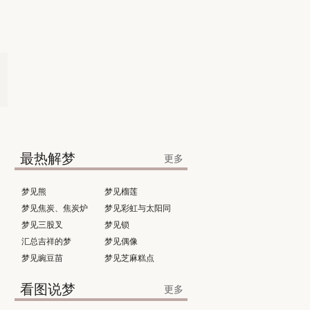
最热解梦
更多
梦见熊
梦见榴莲
梦见焦炭、焦炭炉
梦见彩虹与太阳同
梦见三股叉
时出现
梦见锁
汇总吉祥的梦
梦见偶像
梦见豌豆苗
梦见芝麻糕点
看图说梦
更多