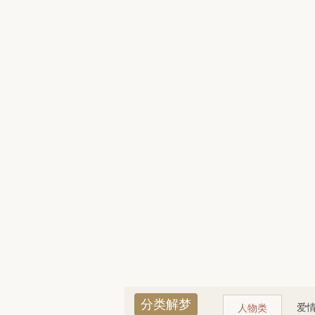
分类解梦
爱
人物类