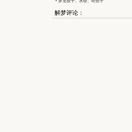
梦见饺子、水饺、吃饺子
解梦评论：