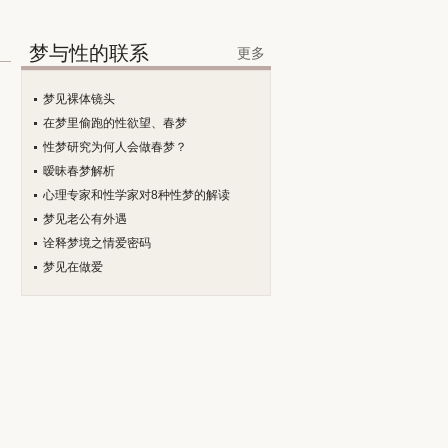
梦与性的联系
更多
梦见裸体镜头
在梦里偷跑的性欲望、春梦
性梦研究为何人会做春梦？
暧昧春梦解析
心理专家和性学家对8种性梦的解读
梦见老公有外遇
诠释梦境之情爱密码
梦见在做爱