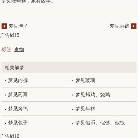
梦见吃年糕，家有凶事。
梦见包子
梦见内裤
广告id15
标签:
食物
相关解梦
梦见内裤
梦见玻璃
梦见药膏
梦见烤鸡、烧鸡
梦见烤鸭
梦见年糕
梦见包子
梦见假币、假钞、假钱
广告id16