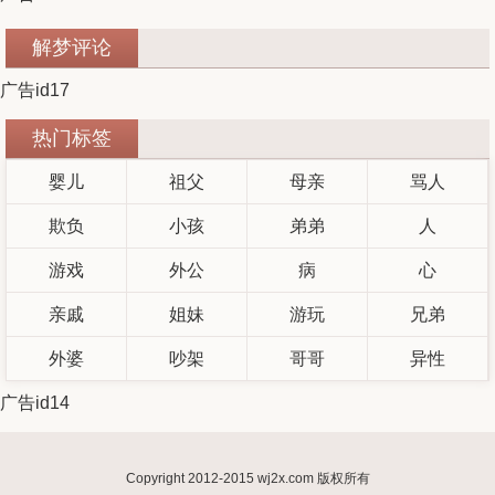
解梦评论
广告id17
热门标签
婴儿
祖父
母亲
骂人
欺负
小孩
弟弟
人
游戏
外公
病
心
亲戚
姐妹
游玩
兄弟
外婆
吵架
哥哥
异性
广告id14
Copyright 2012-2015 wj2x.com 版权所有