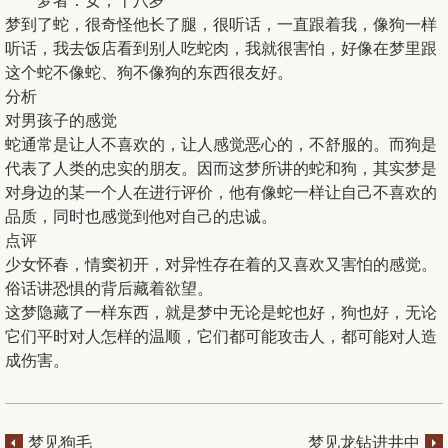
梦者：女，十八岁
梦到了蛇，很奇怪他长了腿，很听话，一直跟着我，像狗一样
听话，我去饭店看到别人吃蛇肉，我就很害怕，好像在梦里跟
这个蛇不像蛇、狗不像狗的东西很友好。
分析
对男孩子的感觉
蛇通常是让人不喜欢的，让人感觉恶心的，不舒服的。而狗是
代表了人类的忠实的朋友。因而这梦所讲的蛇和狗，其实梦是
对身边的某一个人在进行评价，他有像蛇一样让自己不喜欢的
品质，同时也感觉到他对自己的忠诚。
点评
少女怀春，情窦初开，对异性存在着的又喜欢又害怕的感觉。
俗话讲恐惧的背后藏着欲望。
这梦隐藏了一样东西，就是梦中无论是蛇也好，狗也好，无论
它们平时对人怎样的温顺，它们都可能攻击人，都可能对人造
成伤害。
梦见狗毛
梦见龙钻进井中