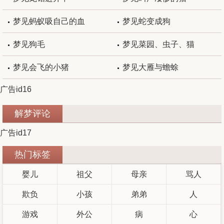
梦见蚂蚁吸自己的血
梦见蛇变成狗
梦见狗毛
梦见菜园、虫子、猫
梦见会飞的小猪
梦见大雁与蟾蜍
广告id16
解梦评论
广告id17
热门标签
婴儿
祖父
母亲
骂人
欺负
小孩
弟弟
人
游戏
外公
病
心