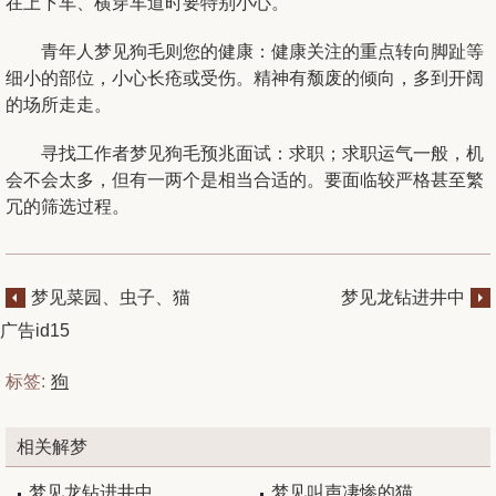
在上下车、横穿车道时要特别小心。
青年人梦见狗毛则您的健康：健康关注的重点转向脚趾等
细小的部位，小心长疮或受伤。精神有颓废的倾向，多到开阔
的场所走走。
寻找工作者梦见狗毛预兆面试：求职；求职运气一般，机
会不会太多，但有一两个是相当合适的。要面临较严格甚至繁
冗的筛选过程。
梦见菜园、虫子、猫
梦见龙钻进井中
广告id15
标签:
狗
相关解梦
梦见龙钻进井中
梦见叫声凄惨的猫