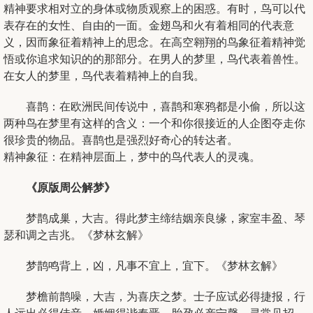
精神要求相对立的身体或物质观察上的困惑。有时，鸟可以代
表存在的女性、自由的一面。金翅鸟和火有着相同的代表意
义，因而象征着精神上的思念。在高空翱翔的鸟象征着精神觉
悟或你追求知识的的那部分。在男人的梦里，鸟代表着兽性。
在女人的梦里，鸟代表着精神上的自我。
喜鹊：在欧洲民间传说中，喜鹊和寒鸦都是小偷，所以这
两种鸟在梦里有这样的含义：一个和你很接近的人企图夺走你
很珍贵的物品。喜鹊也是强烈好奇心的转达者。
精神象征：在精神层面上，梦中的鸟代表人的灵魂。
《原版周公解梦》
梦鹊成巢，大吉。得此梦主缔结姻亲良缘，家室丰盈、琴
瑟和调之吉兆。《梦林玄解》
梦鹊鸣背上，凶，凡事不宜上，宜下。《梦林玄解》
梦檐前鹊噪，大吉，为喜庆之梦。士子应试必得捷报，行