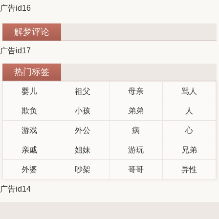
广告id16
解梦评论
广告id17
热门标签
婴儿
祖父
母亲
骂人
欺负
小孩
弟弟
人
游戏
外公
病
心
亲戚
姐妹
游玩
兄弟
外婆
吵架
哥哥
异性
广告id14