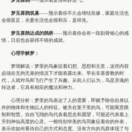
梦见喜鹊
——预示着爱情和好运气。
梦见喜鹊筑巢
——预示着你不久会缔结良缘，家庭生活也
会很富足，夫妻生活也会很和乐，是祥兆。
梦见喜鹊达成的鹊桥
——预示着你会有一段刻骨铭心的感
情，日后也会获得不错的成就。
心理学解梦：
梦境解说：梦里的鸟象征着幻想、思想和主意，这些内容
必须在无拘无束的情况下才能表露出来。早在非基督教的时
代，人就对鸟和飞行产生了兴趣。从前人们认为，鸟是灵魂的
转达者，它具有相应的魔法和神力。
心理分析：梦里的鸟表达了人的需要，即赋予除你自身以
外的物体和生物以人的特征。被关在笼子里的鸟，可能寓意限
制和智慧。自由飞翔的鸟代表着思念和愿望，可能还代表着上
升到神仙高度的心灵。一根特别华美的鸟羽象征着你的外表，
表示你如何看待自己的方式和态度。没有方向的鸟群体现了与