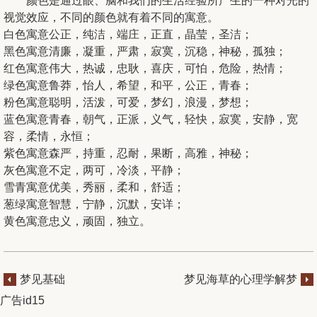
颜色是通过眼、脑和我们的生活经验所产生的一种对光的
视觉效应，不同的颜色就有着不同的寓意。
白色寓意公正，纯洁，端庄，正直，晶莹，圣洁；
黑色寓意清廉，凝重，严肃，寂寞，沉稳，神秘，孤独；
红色寓意伟大，热诚，忠耿，喜庆，可怕，危险，热情；
绿色寓意鲁莽，怡人，希望，和平，公正，青春；
粉色寓意聪明，活泼，可爱，梦幻，浪漫，梦想；
蓝色寓意青春，朝气，正派，义气，轻快，寂寞，安静，宽
容，柔情，永恒；
紫色寓意森严，持重，忍耐，果断，高雅，神秘；
灰色寓意不定，两可，冷淡，平静；
雪青寓意优美，秀丽，柔和，舒适；
葱绿寓意智慧，宁静，沉默，安详；
黄色寓意忠义，顽固，独立。
梦见基础
梦见海草的心理学解梦
广告id15