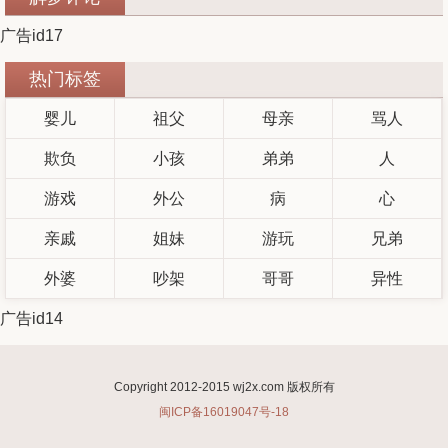
广告id17
热门标签
婴儿
祖父
母亲
骂人
欺负
小孩
弟弟
人
游戏
外公
病
心
亲戚
姐妹
游玩
兄弟
外婆
吵架
哥哥
异性
广告id14
Copyright 2012-2015 wj2x.com 版权所有
闽ICP备16019047号-18