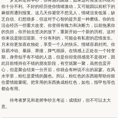
梦见和老师争吵：你将遇到困难，如果这时候发生纠纷对
你十分不利。不好的经历使你情绪激动，又可能因以前积下的
麻烦而遭到报复。这几天你避世不想见人，情绪沮丧低落，缺
乏自信、幻想很多，但这对于心智的提升是一种磨练。你的生
活会经历一些重大改变。你变得有魄力和决断力，以前拖累你
的负担，你开始去坚决的放下，重新开始一个新的历程。这对
你来说是除旧迎新、十分有利的，可能会有私密的恋情发生。
月末你更加喜欢独处，享受一个人的快乐。情绪容易封闭。你
容易冲动、暴躁、莽撞，脾气很躁。在情感上正处在一个转变
期，身旁似乎有不错的人选，但是你却觉得感觉不是很对，因
此目前维持在不错的朋友阶段，有空就聚一聚，虽然也蛮开
心，但是聚会结束一分开后，你就会有种说不出的寂寥。在风
水学里，粉红是爱情的颜色。所以，粉红色的东西能帮助你留
住爱情能量呢。把常用的东西换成粉红色，如包，指甲包等也
都会有用。
待考者梦见和老师争吵主考运：成绩好，但不可以太大
意。