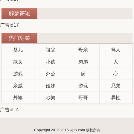
解梦评论
广告id17
热门标签
婴儿
祖父
母亲
骂人
欺负
小孩
弟弟
人
游戏
外公
病
心
亲戚
姐妹
游玩
兄弟
外婆
吵架
哥哥
异性
广告id14
Copyright 2012-2015 wj2x.com 版权所有