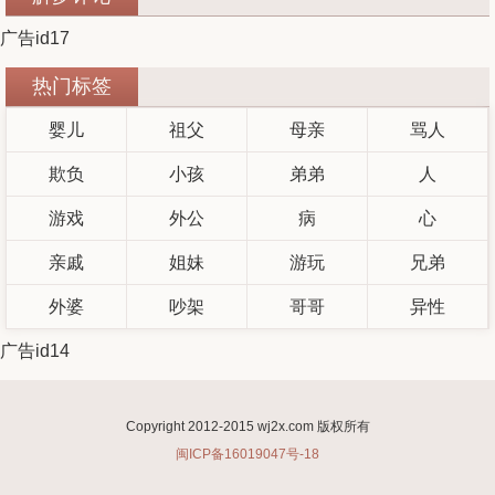
广告id17
热门标签
婴儿
祖父
母亲
骂人
欺负
小孩
弟弟
人
游戏
外公
病
心
亲戚
姐妹
游玩
兄弟
外婆
吵架
哥哥
异性
广告id14
Copyright 2012-2015 wj2x.com 版权所有
闽ICP备16019047号-18