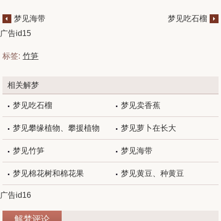
梦见海带
梦见吃石榴
广告id15
标签:
竹笋
相关解梦
梦见吃石榴
梦见卖香蕉
梦见攀缘植物、攀援植物
梦见萝卜在长大
梦见竹笋
梦见海带
梦见棉花树和棉花果
梦见黄豆、种黄豆
广告id16
解梦评论